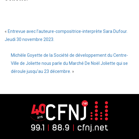
«
Entrevue avec l’auteure-compositrice-interprète Sara Dufour.
Jeudi 30 novembre 2023.
Michèle Goyette de la Société de développement du Centre-
Ville de Joliette nous parle du Marché De Noël Joliette qui se
déroule jusqu’au 23 décembre.
»