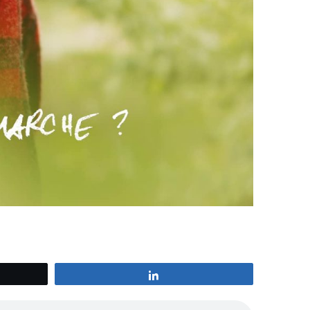
z
Partagez