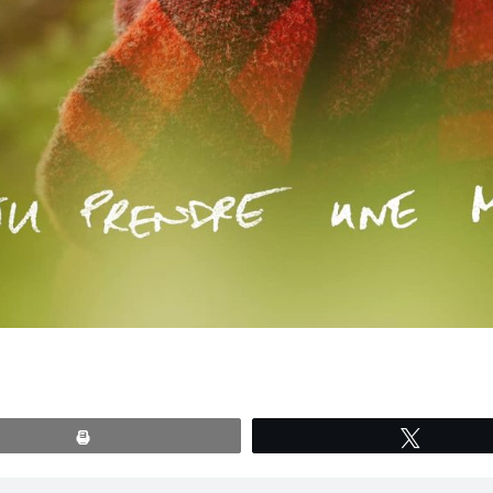
Print
Tweete