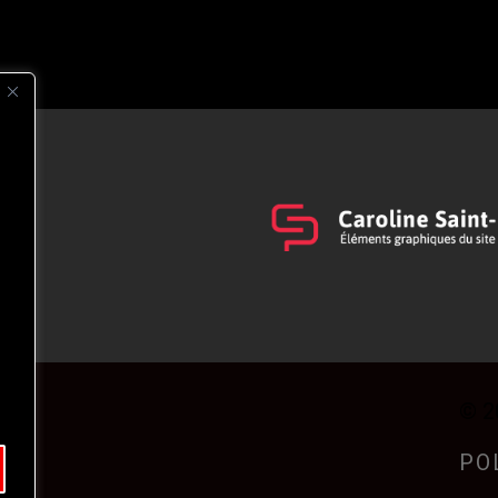
s
t
© 2
PO