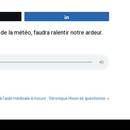
z
Partagez
e la météo, faudra ralentir notre ardeur.
té à l’aide médicale à mourir : Véronique Hivon se questionne.
»