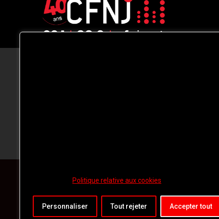
CFNJ FM 99.1 | 88.9 Nous respectons
votre vie privée.
Nous utilisons des cookies pour améliorer
votre expérience de navigation, diffuser de
publicités ou des contenus personnalisés e
analyser notre trafic. En cliquant sur « Tout
accepter », vous consentez à notre
utilisation des
cookies.
Politique relative aux cookies
Personnaliser
Tout rejeter
Accepter tout