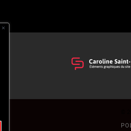
s
t
© 2
PO