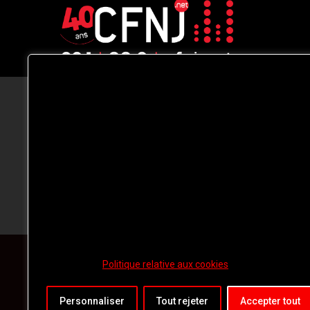
CFNJ FM 99.1 | 88.9 Nous respectons
votre vie privée.
Nous utilisons des cookies pour améliorer
votre expérience de navigation, diffuser de
publicités ou des contenus personnalisés e
analyser notre trafic. En cliquant sur « Tout
accepter », vous consentez à notre
utilisation des
cookies.
Politique relative aux cookies
Personnaliser
Tout rejeter
Accepter tout