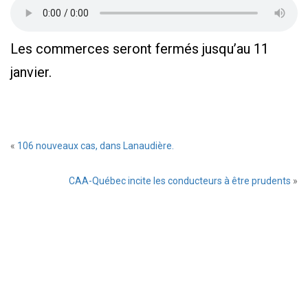
Les commerces seront fermés jusqu’au 11
janvier.
Laissez
«
106 nouveaux cas, dans Lanaudière.
un
commentaire
CAA-Québec incite les conducteurs à être prudents
»
Prévenez-
moi
de
tous