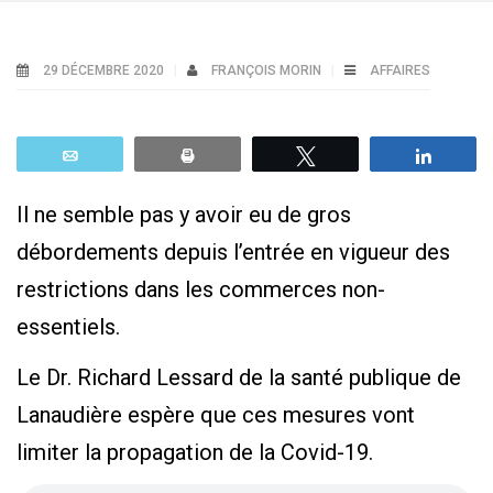
29 DÉCEMBRE 2020
FRANÇOIS MORIN
AFFAIRES
Email
Print
Tweetez
Parta
Il ne semble pas y avoir eu de gros
débordements depuis l’entrée en vigueur des
restrictions dans les commerces non-
essentiels.
Le Dr. Richard Lessard de la santé publique de
Lanaudière espère que ces mesures vont
limiter la propagation de la Covid-19.