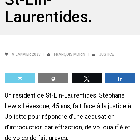
Laurentides.
9 JANVIER 2023
FRANÇOIS MORIN
JUSTICE
Email
Print
Tweetez
Parta
Un résident de St-Lin-Laurentides, Stéphane
Lewis Lévesque, 45 ans, fait face à la justice à
Joliette pour répondre d’une accusation
d’introduction par effraction, de vol qualifié et
de voies de fait graves.