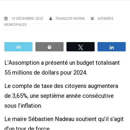
15 DÉCEMBRE 2023
FRANÇOIS MORIN
AFFAIRES
MUNICIPALES
Email
Print
Tweetez
Parta
L’Assomption a présenté un budget totalisant
55 millions de dollars pour 2024.
Le compte de taxe des citoyens augmentera
de 3,65%, une septième année consécutive
sous l’inflation.
Le maire Sébastien Nadeau soutient qu’il s’agit
d’un tour de force.