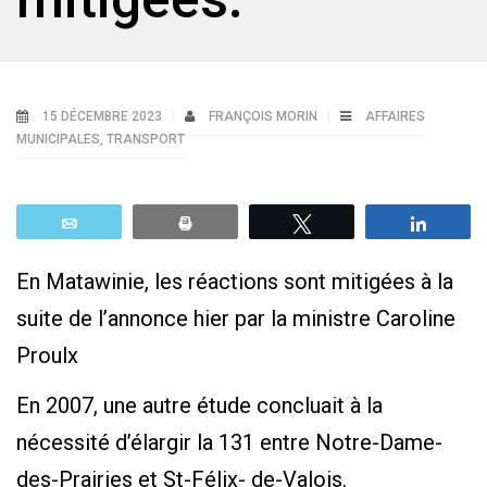
15 DÉCEMBRE 2023
FRANÇOIS MORIN
AFFAIRES
MUNICIPALES
,
TRANSPORT
Email
Print
Tweetez
Parta
En Matawinie, les réactions sont mitigées à la
suite de l’annonce hier par la ministre Caroline
Proulx
En 2007, une autre étude concluait à la
nécessité d’élargir la 131 entre Notre-Dame-
des-Prairies et St-Félix- de-Valois.