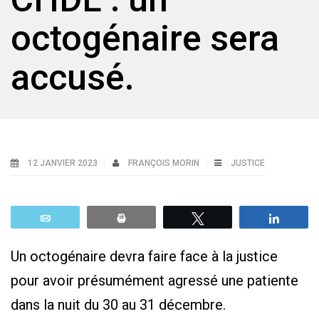
octogénaire sera
accusé.
12 JANVIER 2023
FRANÇOIS MORIN
JUSTICE
Email
Print
Tweetez
Parta
Un octogénaire devra faire face à la justice
pour avoir présumément agressé une patiente
dans la nuit du 30 au 31 décembre.