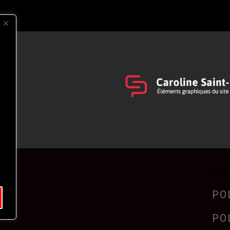
s
t
© 2
PO
PO