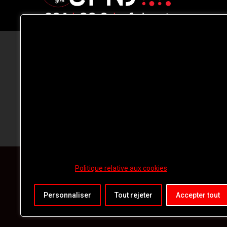
CFNJ FM 99.1 | 88.9 Nous respectons
votre vie privée.
Nous utilisons des cookies pour améliorer
votre expérience de navigation, diffuser de
publicités ou des contenus personnalisés e
analyser notre trafic. En cliquant sur « Tout
accepter », vous consentez à notre
utilisation des
cookies.
Politique relative aux cookies
Personnaliser
Tout rejeter
Accepter tout