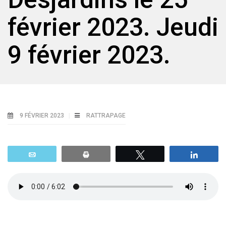
février 2023. Jeudi
9 février 2023.
9 FÉVRIER 2023
RATTRAPAGE
Email
Print
Tweetez
Parta