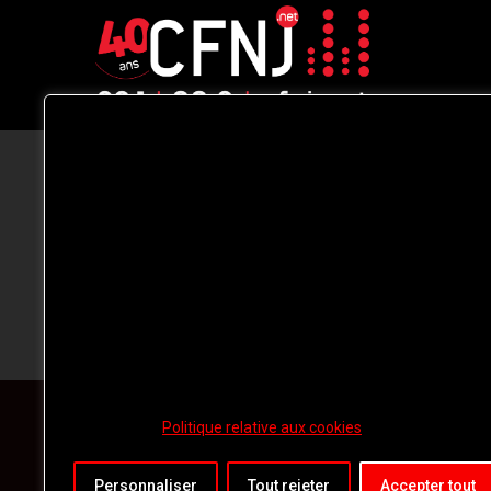
CFNJ FM 99.1 | 88.9 Nous respectons
votre vie privée.
Nous utilisons des cookies pour améliorer
votre expérience de navigation, diffuser de
publicités ou des contenus personnalisés e
analyser notre trafic. En cliquant sur « Tout
accepter », vous consentez à notre
utilisation des
cookies.
Politique relative aux cookies
Personnaliser
Tout rejeter
Accepter tout