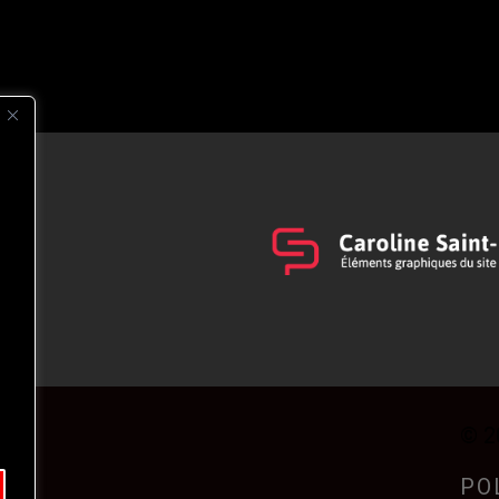
s
t
© 2
PO