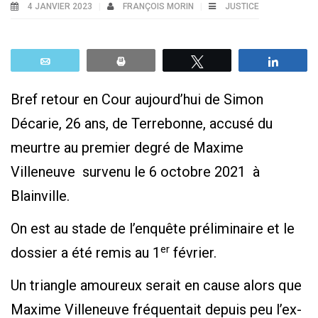
4 JANVIER 2023
FRANÇOIS MORIN
JUSTICE
Email
Print
Tweetez
Parta
Bref retour en Cour aujourd’hui de Simon
Décarie, 26 ans, de Terrebonne, accusé du
meurtre au premier degré de Maxime
Villeneuve survenu le 6 octobre 2021 à
Blainville.
On est au stade de l’enquête préliminaire et le
er
dossier a été remis au 1
février.
Un triangle amoureux serait en cause alors que
Maxime Villeneuve fréquentait depuis peu l’ex-