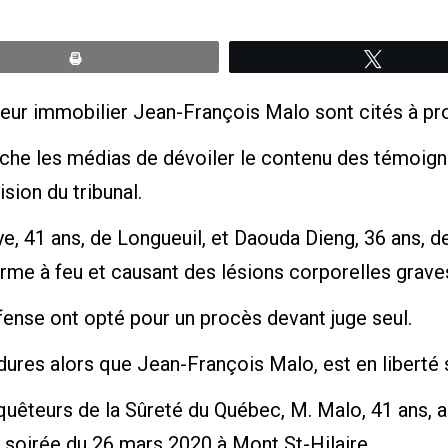
Print
Tweete
ur immobilier Jean-François Malo sont cités à pr
he les médias de dévoiler le contenu des témoigna
ision du tribunal.
, 41 ans, de Longueuil, et Daouda Dieng, 36 ans, de
rme à feu et causant des lésions corporelles graves
éfense ont opté pour un procès devant juge seul.
édures alors que Jean-François Malo, est en liberté
quêteurs de la Sûreté du Québec, M. Malo, 41 ans, 
la soirée du 26 mars 2020 à Mont St-Hilaire.