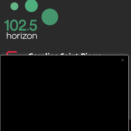
CFNJ FM 99.1 | 88.9 Nous respectons
votre vie privée.
Nous utilisons des cookies pour améliorer
votre expérience de navigation, diffuser des
publicités ou des contenus personnalisés et
analyser notre trafic. En cliquant sur « Tout
accepter », vous consentez à notre