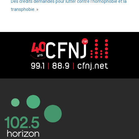
Des crédits demandés pour lutter contre l’homophobie et la
transphobie.
»