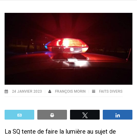
24 JANVIER 2023
FRANÇOIS MORIN
FAITS DIVERS
Email
Print
Tweetez
Parta
La SQ tente de faire la lumière au sujet de