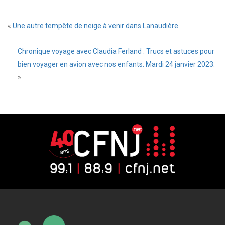
«
Une autre tempête de neige à venir dans Lanaudière.
Chronique voyage avec Claudia Ferland : Trucs et astuces pour
bien voyager en avion avec nos enfants. Mardi 24 janvier 2023.
»