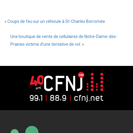
«
Coups de feu sur un véhicule à St-Charles Borromée.
Une boutique de vente de cellulaires de Notre-Dame-des-
Prairies victime d’une tentative de vol.
»