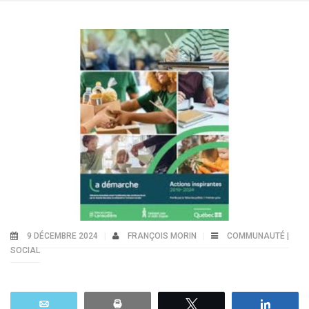
9 DÉCEMBRE 2024
FRANÇOIS MORIN
COMMUNAUTÉ |
SOCIAL
Email
Print
Tweetez
Parta