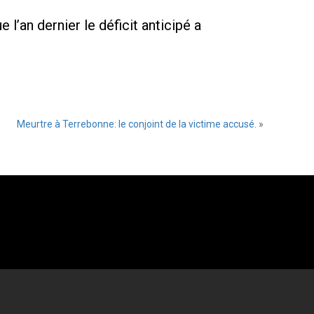
 l’an dernier le déficit anticipé a
Meurtre à Terrebonne: le conjoint de la victime accusé.
»