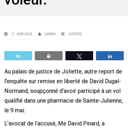
11 JUIN 2024
ADMIN
JUSTICE
Email
Print
Tweetez
Parta
Au palais de justice de Joliette, autre report de
l’enquête sur remise en liberté de David Dugal-
Normand, soupçonné d’avoir participé à un vol
qualifié dans une pharmacie de Sainte-Julienne,
le 9 mai.
L’avocat de l’accusé, Me David Pinard, a