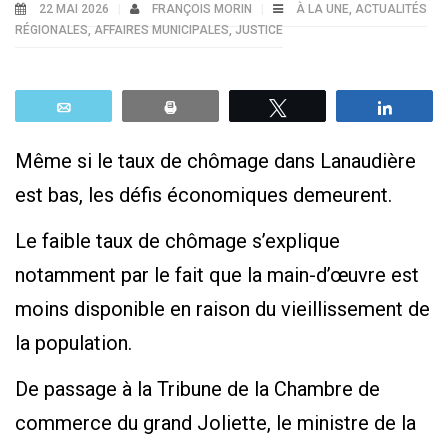
22 MAI 2026
FRANÇOIS MORIN
À LA UNE
,
ACTUALITÉS
RÉGIONALES
,
AFFAIRES MUNICIPALES
,
JUSTICE
Email
Print
Tweetez
Parta
Même si le taux de chômage dans Lanaudière
est bas, les défis économiques demeurent.
Le faible taux de chômage s’explique
notamment par le fait que la main-d’œuvre est
moins disponible en raison du vieillissement de
la population.
De passage à la Tribune de la Chambre de
commerce du grand Joliette, le ministre de la