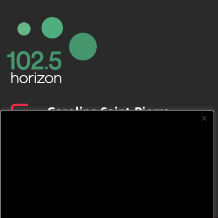
CFNJ FM 99.1 | 88.9 Nous respectons
votre vie privée.
Nous utilisons des cookies pour améliorer
votre expérience de navigation, diffuser des
publicités ou des contenus personnalisés et
analyser notre trafic. En cliquant sur « Tout