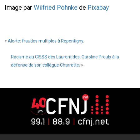
Image par
Wilfried Pohnke
de
Pixabay
«
Alerte: fraudes multiples à Repentigny.
Racisme au CISSS des Laurentides: Caroline Proulx à la
défense de son collègue Charrette.
»