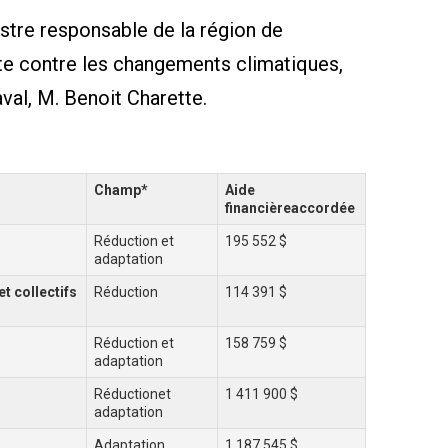
istre responsable de la région de
tte contre les changements climatiques,
val, M. Benoit Charette.
Champ*
Aide
financière
accordée
Réduction et
195 552 $
adaptation
t collectifs
Réduction
114 391 $
Réduction et
158 759 $
adaptation
Réductionet
1 411 900 $
adaptation
Adaptation
1 187 545 $