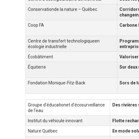
Conservationde la nature – Québec
Corridor
changeme
Coop FA
Carbone 
Centre de transfert technologiqueen
Program
écologie industrielle
entrepri
Écobâtiment
Valoriser
Équiterre
Sur deux 
Fondation Monique-Fitz-Back
Sors de t
Groupe d’éducationet d’écosurveillance
Des rivières 
de l’eau
Institut du véhicule innovant
Flotte recha
Nature Québec
En mode solu