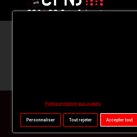
CFNJ FM 99.1 | 88.9 Nous respectons
votre vie privée.
Nous utilisons des cookies pour améliorer
votre expérience de navigation, diffuser de
publicités ou des contenus personnalisés e
analyser notre trafic. En cliquant sur « Tout
accepter », vous consentez à notre
utilisation des
cookies.
Politique relative aux cookies
Personnaliser
Tout rejeter
Accepter tout