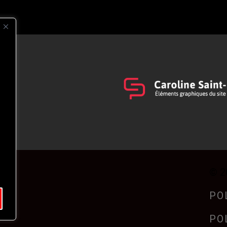
s
t
© 2
PO
PO