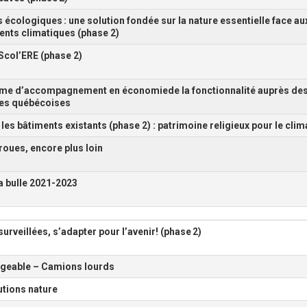
s écologiques
: une solution fondée sur la nature essentielle face au
nts climatiques (phase 2)
Scol’ERE (phase 2)
me d’accompagnement en économie
de la fonctionnalité auprès de
ses québécoises
 les bâtiments existants (phase 2) : patrimoine religieux pour le clim
roues, encore plus loin
a bulle 2021-2023
surveillées, s’adapter pour l’avenir! (phase
2)
rgeable – Camions lourds
tions nature