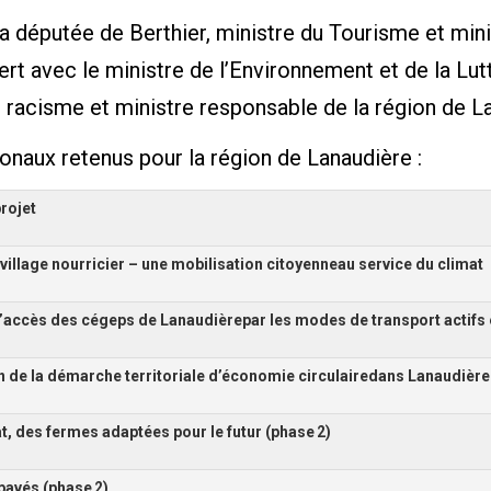
 la députée de Berthier, ministre du Tourisme et min
ert avec le ministre de l’Environnement et de la Lu
e racisme et ministre responsable de la région de La
tionaux retenus pour la région de Lanaudière :
projet
village nourricier – une mobilisation citoyenne
au service du climat
 l’accès des cégeps de Lanaudière
par les modes de transport actifs e
 de la démarche territoriale d’économie circulaire
dans Lanaudière
t, des fermes adaptées pour le futur (phase
2)
pavés (phase
2)