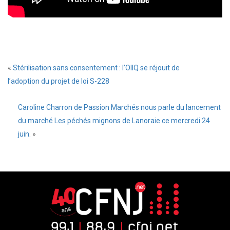
«
Stérilisation sans consentement : l’OIIQ se réjouit de
l’adoption du projet de loi S-228
Caroline Charron de Passion Marchés nous parle du lancement
du marché Les péchés mignons de Lanoraie ce mercredi 24
juin.
»