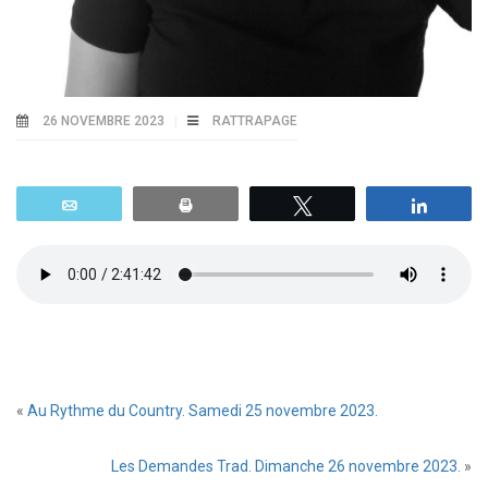
26 NOVEMBRE 2023
RATTRAPAGE
Email
Print
Tweetez
Parta
«
Au Rythme du Country. Samedi 25 novembre 2023.
Les Demandes Trad. Dimanche 26 novembre 2023.
»