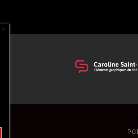
s
t
© 2
PO