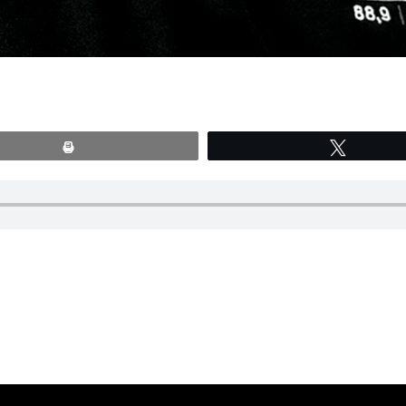
Print
Tweete