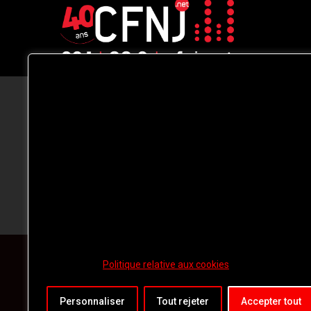
CFNJ FM 99.1 | 88.9 Nous respectons
votre vie privée.
Nous utilisons des cookies pour améliorer
votre expérience de navigation, diffuser de
publicités ou des contenus personnalisés e
analyser notre trafic. En cliquant sur « Tout
accepter », vous consentez à notre
utilisation des
cookies.
Politique relative aux cookies
Personnaliser
Tout rejeter
Accepter tout