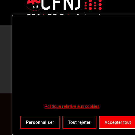
CFNJ FM 99.1 | 88.9 Nous respectons
votre vie privée.
Nous utilisons des cookies pour améliorer
votre expérience de navigation, diffuser de
publicités ou des contenus personnalisés e
analyser notre trafic. En cliquant sur « Tout
accepter », vous consentez à notre
utilisation des
cookies.
Politique relative aux cookies
Personnaliser
Tout rejeter
Accepter tout