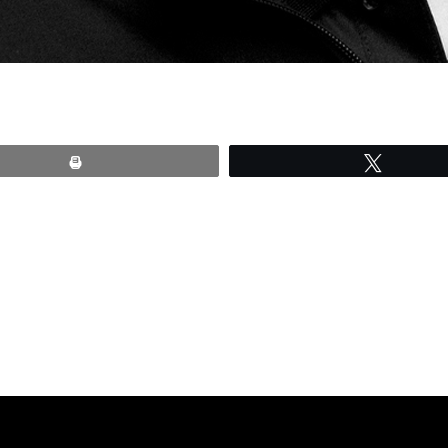
Print
Tweete