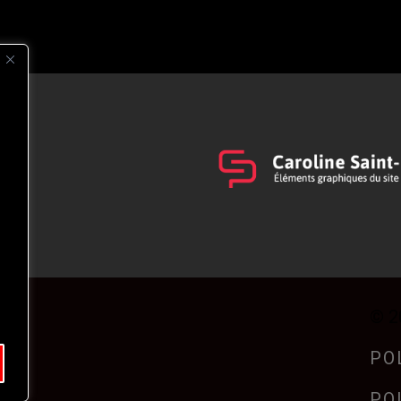
s
t
© 2
PO
PO