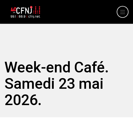
Week-end Café.
Samedi 23 mai
2026.