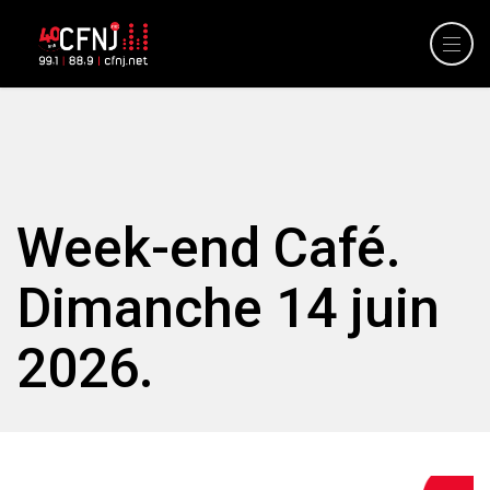
Week-end Café.
Dimanche 14 juin
2026.