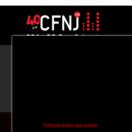
CFNJ FM 99.1 | 88.9 Nous respectons
votre vie privée.
Nous utilisons des cookies pour améliorer
votre expérience de navigation, diffuser de
publicités ou des contenus personnalisés e
analyser notre trafic. En cliquant sur « Tout
accepter », vous consentez à notre
utilisation des
cookies.
Politique relative aux cookies