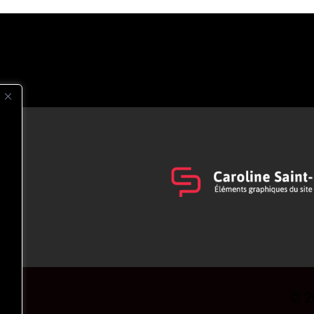
s
t
© 2