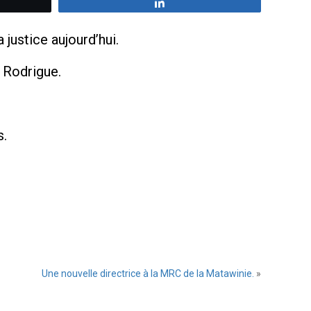
z
Partagez
 justice aujourd’hui.
 Rodrigue.
s.
Une nouvelle directrice à la MRC de la Matawinie.
»