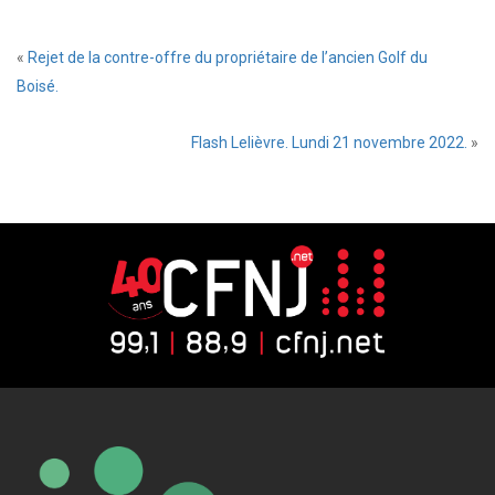
«
Rejet de la contre-offre du propriétaire de l’ancien Golf du
Boisé.
Flash Lelièvre. Lundi 21 novembre 2022.
»