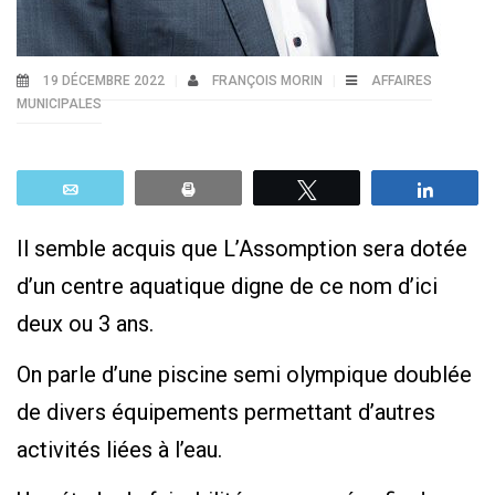
19 DÉCEMBRE 2022
FRANÇOIS MORIN
AFFAIRES
MUNICIPALES
Email
Print
Tweetez
Parta
Il semble acquis que L’Assomption sera dotée
d’un centre aquatique digne de ce nom d’ici
deux ou 3 ans.
On parle d’une piscine semi olympique doublée
de divers équipements permettant d’autres
activités liées à l’eau.