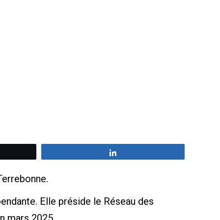
z
Partagez
 Terrebonne.
ndante. Elle préside le Réseau des
en mars 2025.