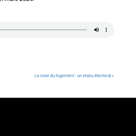
La crise du logement : un enjeu électoral
»