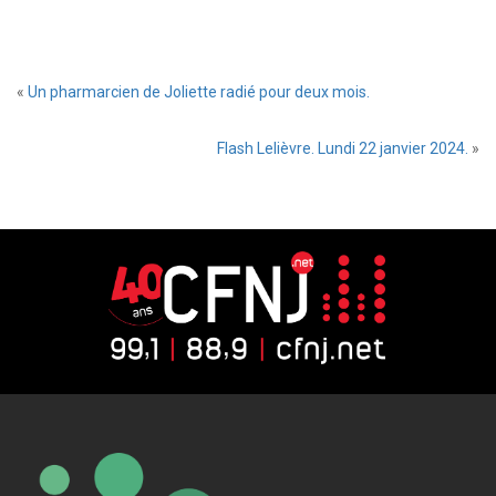
«
Un pharmarcien de Joliette radié pour deux mois.
Flash Lelièvre. Lundi 22 janvier 2024.
»