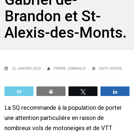
Brandon et St-
Alexis-des-Monts.
22 JANVIER 2024
PIERRE JUBINVILLE
FAITS DIVERS
Email
Print
Tweetez
Parta
La SQ recommande à la population de porter
une attention particulière en raison de
nombreux vols de motoneiges et de VTT