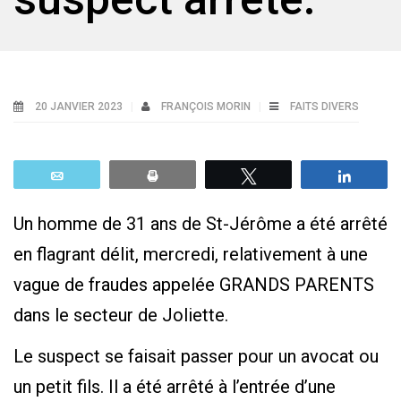
20 JANVIER 2023
FRANÇOIS MORIN
FAITS DIVERS
Email
Print
Tweetez
Parta
Un homme de 31 ans de St-Jérôme a été arrêté
en flagrant délit, mercredi, relativement à une
vague de fraudes appelée GRANDS PARENTS
dans le secteur de Joliette.
Le suspect se faisait passer pour un avocat ou
un petit fils. Il a été arrêté à l’entrée d’une