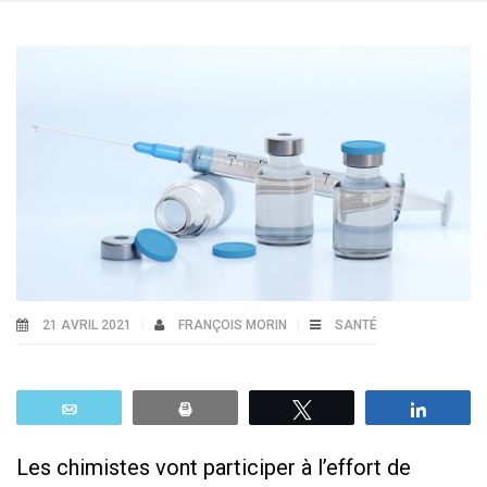
21 AVRIL 2021
FRANÇOIS MORIN
SANTÉ
Email
Print
Tweetez
Parta
Les chimistes vont participer à l’effort de