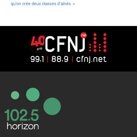
qu’on crée deux classes d’aînés.
»