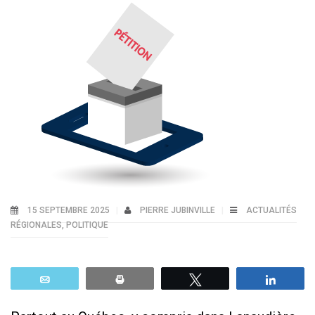
15 SEPTEMBRE 2025
PIERRE JUBINVILLE
ACTUALITÉS
RÉGIONALES
,
POLITIQUE
Email
Print
Tweetez
Parta