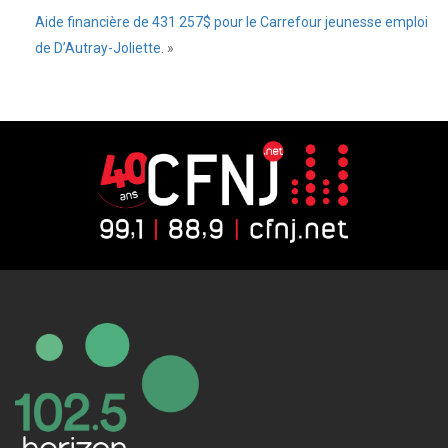
Aide financière de 431 257$ pour le Carrefour jeunesse emploi
de D’Autray-Joliette.
»