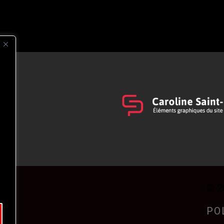
s
t
© 2
PO