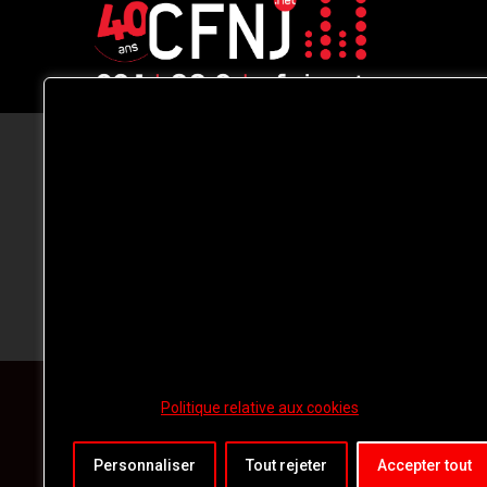
CFNJ FM 99.1 | 88.9 Nous respectons
votre vie privée.
Nous utilisons des cookies pour améliorer
votre expérience de navigation, diffuser de
publicités ou des contenus personnalisés e
analyser notre trafic. En cliquant sur « Tout
accepter », vous consentez à notre
utilisation des
cookies.
Politique relative aux cookies
Personnaliser
Tout rejeter
Accepter tout