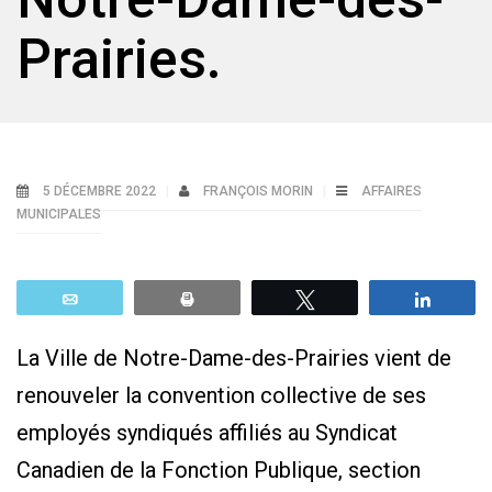
Prairies.
5 DÉCEMBRE 2022
FRANÇOIS MORIN
AFFAIRES
MUNICIPALES
Email
Print
Tweetez
Parta
La Ville de Notre-Dame-des-Prairies vient de
renouveler la convention collective de ses
employés syndiqués affiliés au Syndicat
Canadien de la Fonction Publique, section