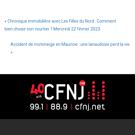
«
Chronique immobilière avec Les Filles du Nord : Comment
bien choisir son courtier ? Mercredi 22 février 2023.
Accident de motoneige en Mauricie : une lanaudoise perd la vie.
»