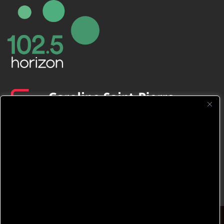
CFNJ FM 99.1 | 88.9 Nous respectons
votre vie privée.
Nous utilisons des cookies pour améliorer
votre expérience de navigation, diffuser des
publicités ou des contenus personnalisés et
analyser notre trafic. En cliquant sur « Tout
accepter », vous consentez à notre