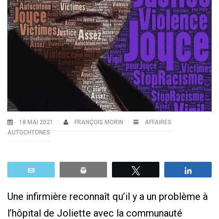
18 MAI 2021
FRANÇOIS MORIN
AFFAIRES
AUTOCHTONES
Email
Print
Tweetez
Parta
Une infirmière reconnaît qu’il y a un problème à
l’hôpital de Joliette avec la communauté