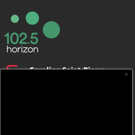
CFNJ FM 99.1 | 88.9 Nous respectons
votre vie privée.
Nous utilisons des cookies pour améliorer
votre expérience de navigation, diffuser des
publicités ou des contenus personnalisés et
analyser notre trafic. En cliquant sur « Tout