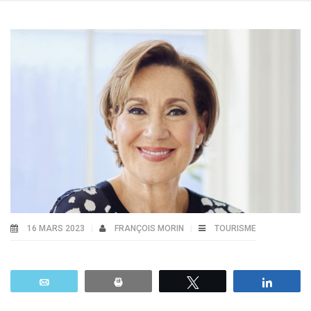
16 MARS 2023
FRANÇOIS MORIN
TOURISME
Email
Print
Tweetez
Parta