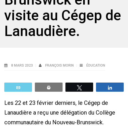
visite au Cégep de
Lanaudière.
8 MARS 2023
FRANÇOIS MORIN
ÉDUCATION
Email
Print
Tweetez
Parta
Les 22 et 23 février derniers, le Cégep de
Lanaudière a reçu une délégation du Collège
communautaire du Nouveau-Brunswick.