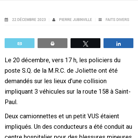
22 DÉCEMBRE 2023
PIERRE JUBINVILLE
FAITS DIVERS
Email
Print
Tweetez
Parta
Le 20 décembre, vers 17 h, les policiers du
poste S.Q. de la M.R.C. de Joliette ont été
demandés sur les lieux d’une collision
impliquant 3 véhicules sur la route 158 à Saint-
Paul.
Deux camionnettes et un petit VUS étaient
impliqués. Un des conducteurs a été conduit au
centre hospitalier pour des blessures mineures.