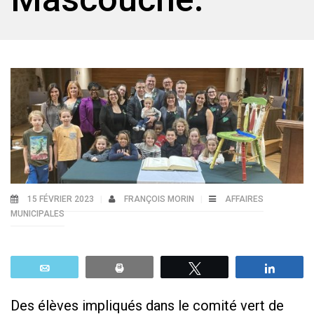
15 FÉVRIER 2023
FRANÇOIS MORIN
AFFAIRES
MUNICIPALES
Email
Print
Tweetez
Parta
Des élèves impliqués dans le comité vert de