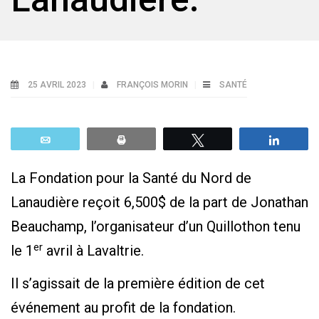
25 AVRIL 2023
FRANÇOIS MORIN
SANTÉ
Email
Print
Tweetez
Parta
La Fondation pour la Santé du Nord de
Lanaudière reçoit 6,500$ de la part de Jonathan
Beauchamp, l’organisateur d’un Quillothon tenu
er
le 1
avril à Lavaltrie.
Il s’agissait de la première édition de cet
événement au profit de la fondation.