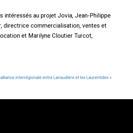
ns intéressés au projet Jovia, Jean-Philippe
 directrice commercialisation, ventes et
ocation et Marilyne Cloutier Turcot,
alliance interrégionale entre Lanaudière et les Laurentides
»