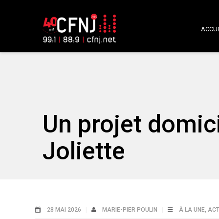
ACCUE
Un projet domici
Joliette
28 MAI 2026
MARIE-PIER POULIN
À LA UNE
,
ACT